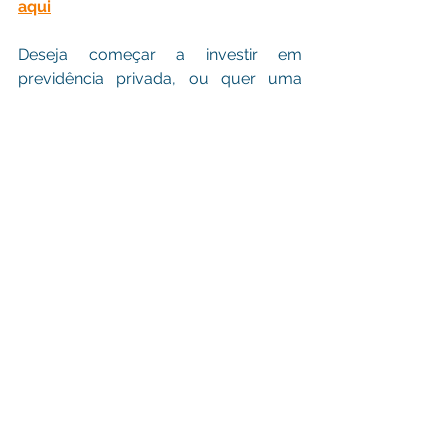
aqui
Deseja começar a investir em 
previdência privada, ou quer uma 
análise de um eventual plano de 
previdência que já possua, solicite 
aqui
Precisa de aconselhamento sobre 
planejamento de aposentadoria?
Faça um contato 
aqui
Se gostou do post, comente abaixo e 
compartilhe em suas redes sociais
finanças pessoais
Planejamento Financeiro
Aposentadoria
longevidade
futuro