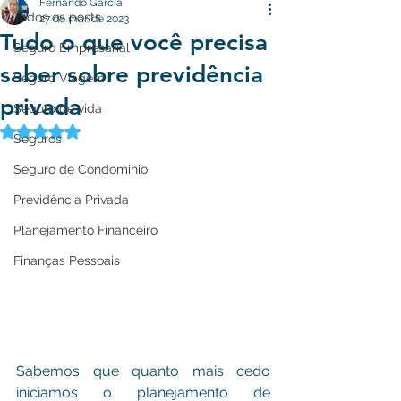
Fernando Garcia
Todos os posts
27 de mar. de 2023
Tudo o que você precisa
Seguro Empresarial
saber sobre previdência
Seguro Viagem
privada
Seguro de vida
Avaliado com NaN de 5 estrelas.
Seguros
Seguro de Condominio
Previdência Privada
Planejamento Financeiro
Finanças Pessoais
Sabemos que quanto mais cedo 
iniciamos o planejamento de 