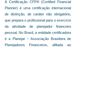
A Certificação CFP® (Certified Financial
Planner) é uma certificação internacional
de distinção, de caráter não obrigatório,
que prepara o profissional para o exercício
da atividade de planejador financeiro
pessoal. No Brasil, a entidade certificadora
é a Planejar – Associação Brasileira de
Planejadores Financeiros, afiliada ao
Financial Planning Standards Board –
FPSB. O FPSB é a entidade responsável
pelo gerenciamento, desenvolvimento e
promoção da marca CFP® no mundo.
A Certificação CFP® (Certified Financial
Planner) é uma certificação internacional e
abrange seis áreas de conhecimento:
Planejamento Financeiro e Ética